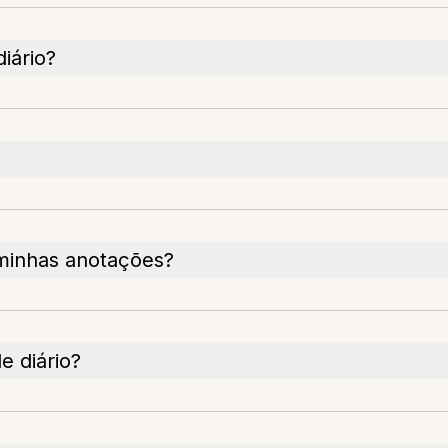
iário?
minhas anotações?
e diário?