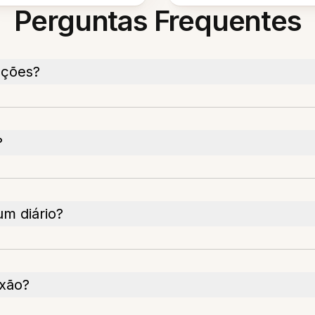
Perguntas Frequentes
ações?
?
um diário?
exão?