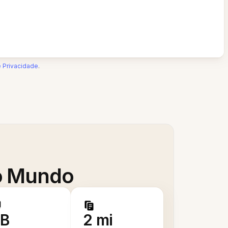
e Privacidade
.
 o Mundo
B
2 mi