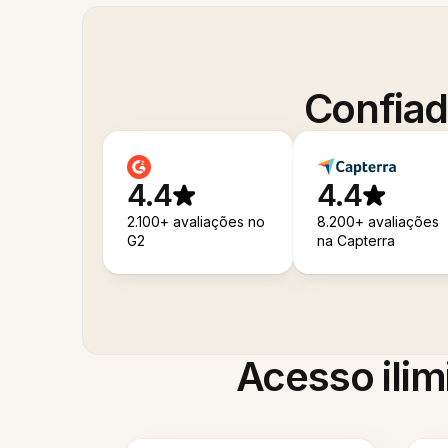
Confiad
4.4
4.4
2.100+ avaliações no
8.200+ avaliações
G2
na Capterra
Acesso ilim