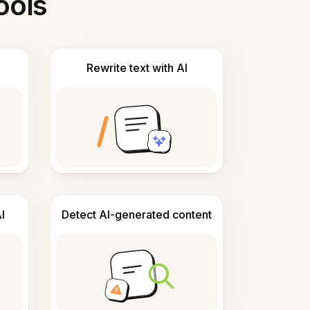
ools
Rewrite text with AI
I
Detect AI-generated content