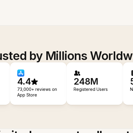
usted by Millions Worldw
4.4
248M
73,000+ reviews on
Registered Users
N
App Store