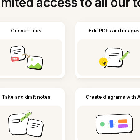
imited access to all our t
Convert files
Edit PDFs and images
Take and draft notes
Create diagrams with A