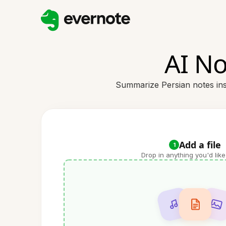
AI No
Summarize Persian notes inst
Add a file
1
Drop in anything you'd like