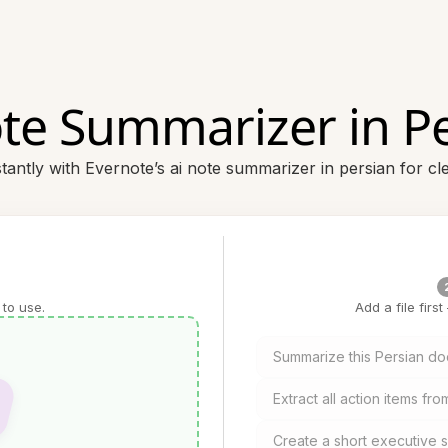
te Summarizer in P
antly with Evernote’s ai note summarizer in persian for cle
 to use.
Add a file firs
Summarize this Persian doc
Extract all action items fr
Create a short executive s