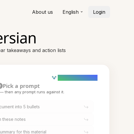
About us
English
Login
ersian
ar takeaways and action lists
AI powered (Demo)
Pick a prompt
2
t — then any prompt runs against it.
ument into 5 bullets
om these notes
ummary for this material