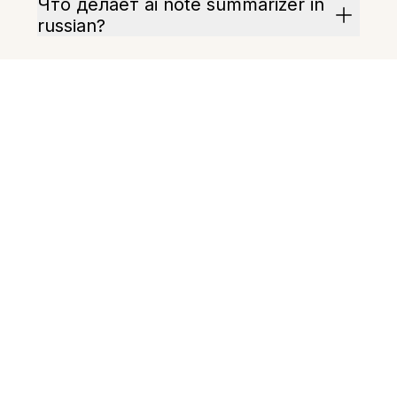
Что делает ai note summarizer in
russian?
Как начать использовать
функцию?
Можно ли настроить длину
резюме?
Как оценивается качество
резюме?