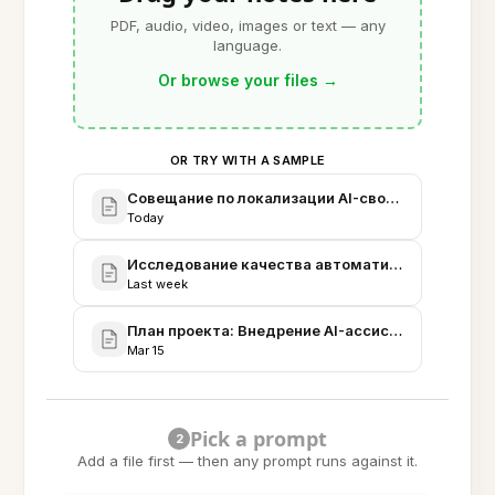
PDF, audio, video, images or text — any
language.
Or browse your files
→
OR TRY WITH A SAMPLE
Совещание по локализации AI-сводок - итоги и 
Today
Исследование качества автоматических резюм
Last week
План проекта: Внедрение AI-ассистента для ре
Mar 15
Pick a prompt
2
Add a file first — then any prompt runs against it.