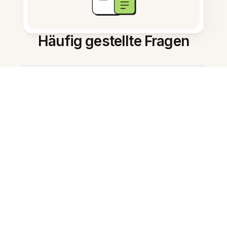
Häufig gestellte Fragen
Was ist das KI-Lernwerkzeug?
Wie fasst es Notizen zusammen?
Kann ich einen Lernplan erstellen
lassen?