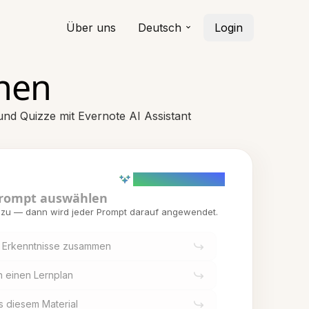
Über uns
Deutsch
Login
rnen
d Quizze mit Evernote AI Assistant
AI powered (Demo)
rompt auswählen
inzu — dann wird jeder Prompt darauf angewendet.
le Erkenntnisse zusammen
n einen Lernplan
us diesem Material