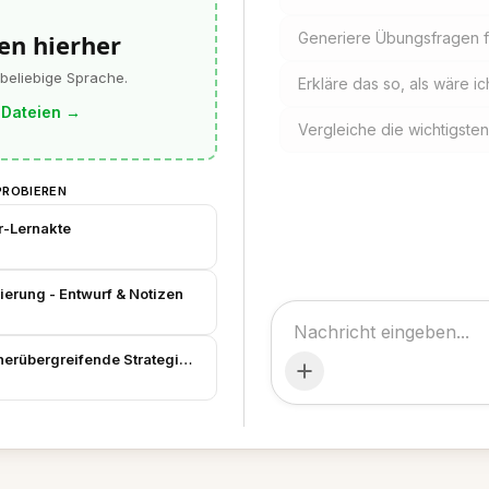
en hierher
Generiere Übungsfragen fü
 beliebige Sprache.
Erkläre das so, als wäre 
 Dateien
→
Vergleiche die wichtigste
PROBIEREN
r-Lernakte
ierung - Entwurf & Notizen
erübergreifende Strategie & Zeitplan