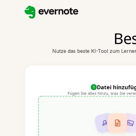
Bes
Nutze das beste KI-Tool zum Lerne
Datei hinzufü
1
Fügen Sie alles hinzu, was Sie ve