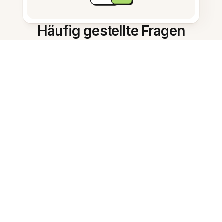
Häufig gestellte Fragen
Was ist das beste KI-
Lernwerkzeug?
Wie fasst der Evernote KI-
Assistent Notizen zusammen?
Kann er Karteikarten erstellen?