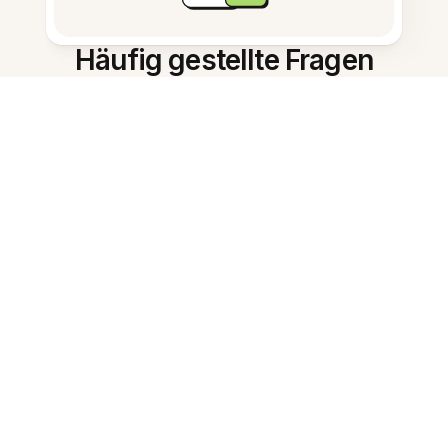
Häufig gestellte Fragen
Was ist der
Forschungs‑KI‑Assistent?
Wie unterstützt er bei
Literaturüberblicken?
Kann ich eine kurze
Zusammenfassung bekommen?