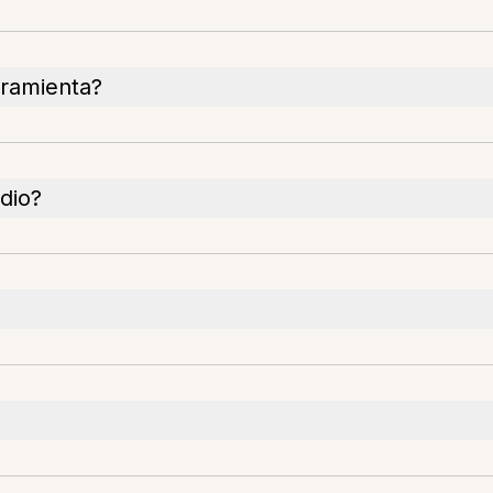
rramienta?
dio?