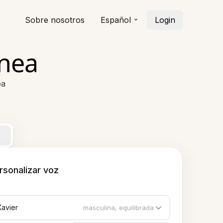
Sobre nosotros
Español
Login
ínea
ea
rsonalizar voz
Xavier
masculina, equilibrada