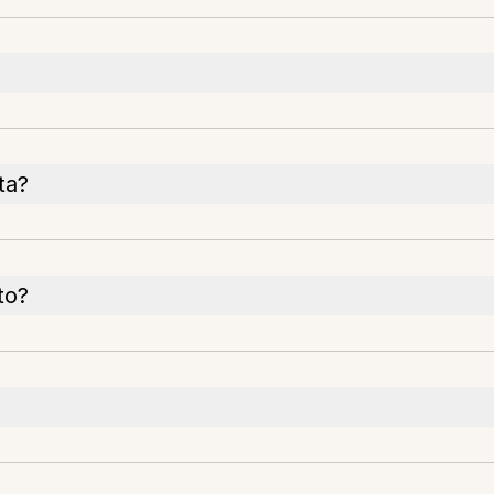
ta?
to?