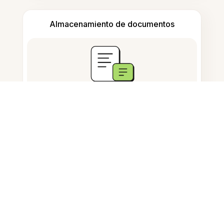
Almacenamiento de documentos
Preguntas Frecuentes
¿Qué hace la herramienta?
¿Cómo convierto una imagen en
texto?