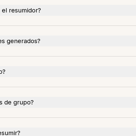
 el resumidor?
nes generados?
o?
s de grupo?
esumir?