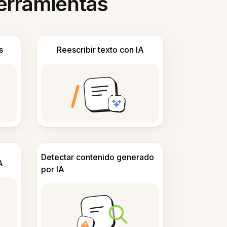
herramientas
s
Reescribir texto con IA
Detectar contenido generado
A
por IA