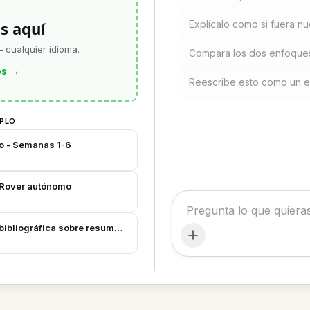
s aquí
Explícalo como si fuera n
 cualquier idioma.
Compara los dos enfoques
os
→
Reescribe esto como un 
MPLO
co - Semanas 1-6
l Rover autónomo
bibliográfica sobre resumen abstractivo de textos