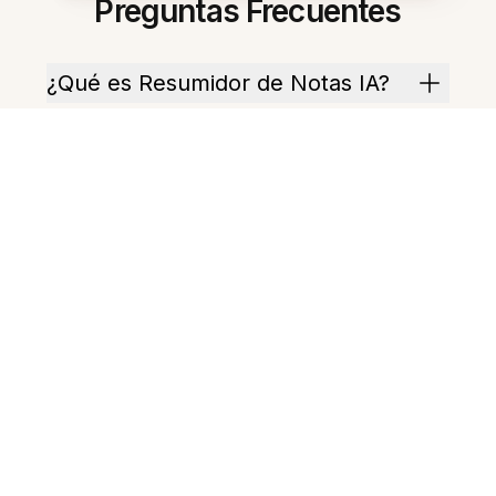
Preguntas Frecuentes
¿Qué es Resumidor de Notas IA?
¿Cómo ayuda a la productividad?
¿Puedo resumir varias notas a la
vez?
¿Extrae elementos de acción?