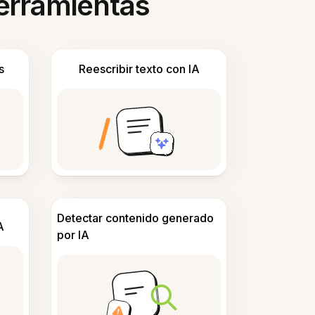
herramientas
s
Reescribir texto con IA
Detectar contenido generado
A
por IA