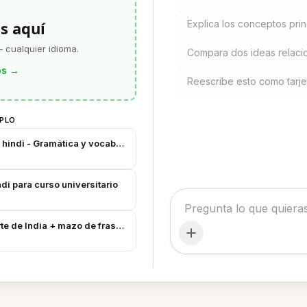
s aquí
Explica los conceptos prin
 cualquier idioma.
Compara dos ideas relac
os
→
Reescribe esto como tarjet
MPLO
hindi - Gramática y vocabulario
di para curso universitario
orte de India + mazo de frases