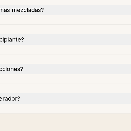
omas mezcladas?
cipiante?
ecciones?
nerador?