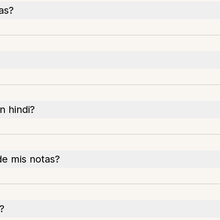
as?
n hindi?
de mis notas?
?