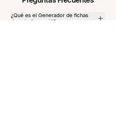
Preguntas Frecuentes
¿Qué es el Generador de fichas
de estudio con IA?
¿Cómo empiezo a crear fichas?
¿Puede crear horarios de
repetición espaciada?
¿Maneja ecuaciones y fórmulas?