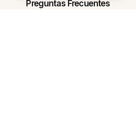
Preguntas Frecuentes
¿Qué es la herramienta de estudio
con IA para árabe?
¿Cómo ayuda con los resúmenes?
¿Puedo obtener un plan de
estudio a partir de mis notas?
¿Me hará cuestionarios en árabe?