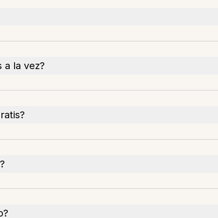
 a la vez?
ratis?
a?
o?