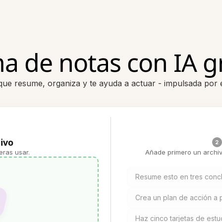
a de notas con IA gr
que resume, organiza y te ayuda a actuar - impulsada por e
ivo
2
eras usar.
Añade primero un archiv
Resume esto en tres concl
Crea un plan de acción a p
Haz cinco tarjetas de est