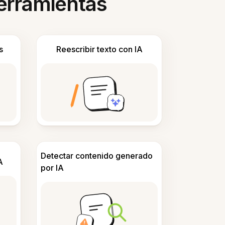
herramientas
s
Reescribir texto con IA
Detectar contenido generado
A
por IA