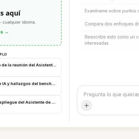
s aquí
Examíname sobre puntos c
 cualquier idioma.
Compara dos enfoques dif
os
→
Reescribe esto como un co
interesadas
MPLO
o de la reunión del Asistente de Notas con IA
n IA y hallazgos del benchmark
spliegue del Asistente de Notas con IA