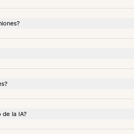
niones?
es?
 de la IA?