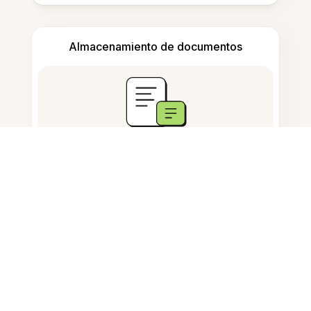
Almacenamiento de documentos
Preguntas Frecuentes
¿Cómo creo formas en imágenes?
¿Puedo hacer imágenes de
vidrieras para niños?