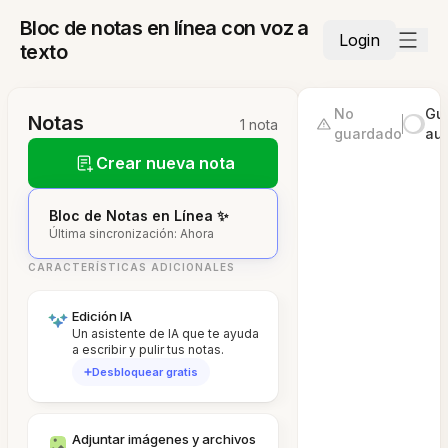
Bloc de notas en línea con voz a
Login
texto
No
Gu
Notas
1 nota
guardado
au
Crear nueva nota
Bloc de Notas en Línea ✨
Última sincronización: Ahora
CARACTERÍSTICAS ADICIONALES
Edición IA
Un asistente de IA que te ayuda
a escribir y pulir tus notas.
Desbloquear gratis
Adjuntar imágenes y archivos