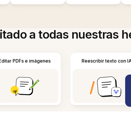
itado a todas nuestras 
Editar PDFs e imágenes
Reescribir texto con I
Detectar contenido gener
Crear diagramas con IA
por IA