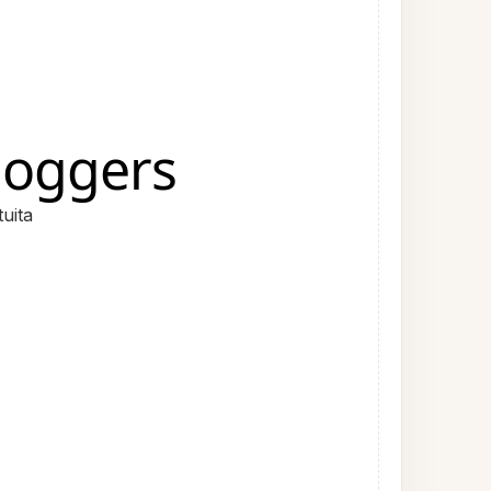
loggers
uita