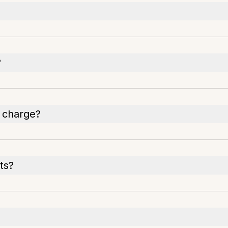
?
n charge?
ts?