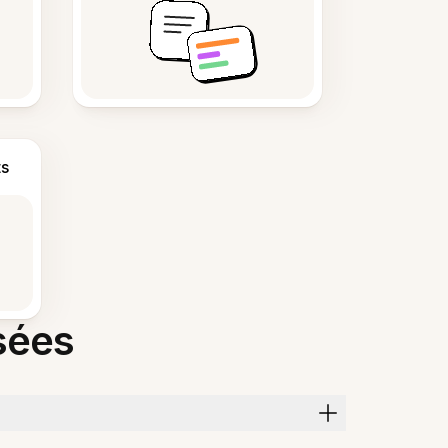
s
sées