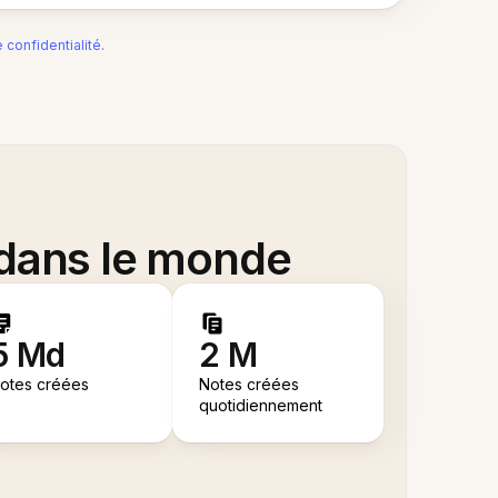
e confidentialité
.
 dans le monde
5 Md
2 M
otes créées
Notes créées
quotidiennement