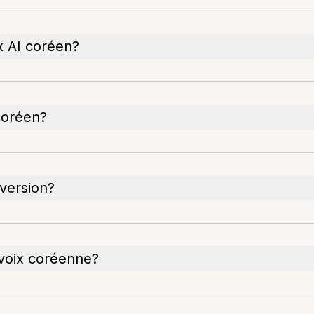
x AI coréen?
 coréen?
nversion?
 voix coréenne?