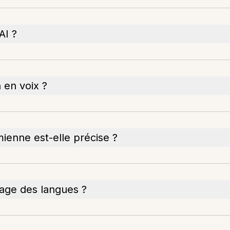
AI ?
 en voix ?
mienne est-elle précise ?
ssage des langues ?