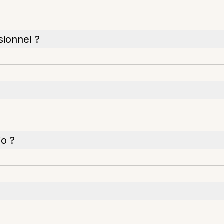
sionnel ?
io ?