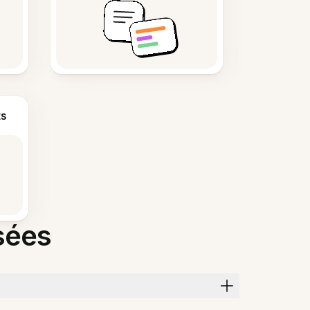
s
sées