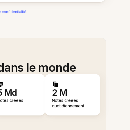
e confidentialité
.
 dans le monde
5 Md
2 M
otes créées
Notes créées
quotidiennement