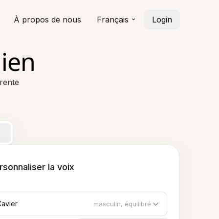
À propos de nous
Français
Login
mien
rente
rsonnaliser la voix
Xavier
masculin, équilibré