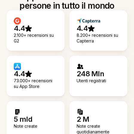
persone in tutto il mondo
4.4
4.4
2.100+ recensioni su
8.200+ recensioni su
G2
Capterra
4.4
248 Mln
73.000+ recensioni
Utenti registrati
su App Store
5 mld
2 M
Note create
Note create
quotidianamente