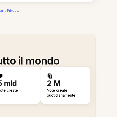
sulla Privacy
.
utto il mondo
5 mld
2 M
ote create
Note create
quotidianamente