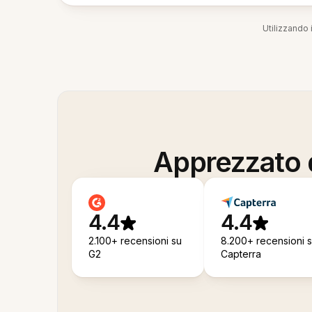
Utilizzando i
Apprezzato d
4.4
4.4
2.100+ recensioni su
8.200+ recensioni 
G2
Capterra