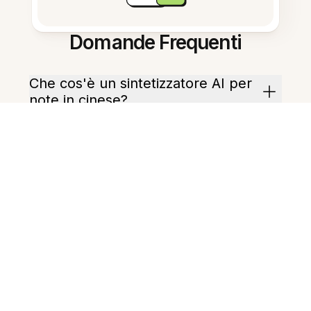
Domande Frequenti
Che cos'è un sintetizzatore AI per
note in cinese?
Quali tipi di contenuto in cinese
sono supportati?
In quali formati può essere
restituito il riassunto?