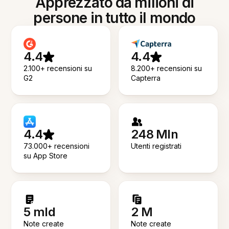
Apprezzato da milioni di
persone in tutto il mondo
4.4
4.4
2.100+ recensioni su
8.200+ recensioni su
G2
Capterra
4.4
248 Mln
73.000+ recensioni
Utenti registrati
su App Store
5 mld
2 M
Note create
Note create