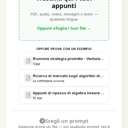
appunti
PDF, audio, video, immagini o testo —
qualsiasi lingua.
Oppure sfoglia i tuoi file
→
OPPURE PROVA CON UN ESEMPIO
Riunione strategia prodotto - Verbale versione cine
Oggi
Ricerca di mercato sugli algoritmi di riassunto in 
La settimana scorsa
Appunti di ripasso di algebra lineare (ripasso finale
15 mar
Scegli un prompt
2
Aggiungi prima un file — poi qualsiasi prompt verrà