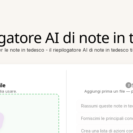
gatore AI di note in
r le note in tedesco - il riepilogatore AI di note in tedesco 
ile
2
lia usare.
Aggiungi prima un file — p
Riassumi queste note in t
Forniscimi le principali con
Crea una lista di azioni c