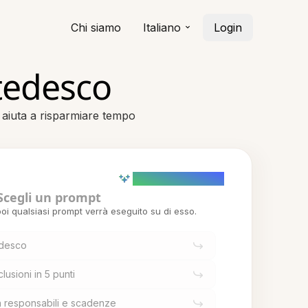
Chi siamo
Italiano
Login
 tedesco
ti aiuta a risparmiare tempo
AI powered (Demo)
Scegli un prompt
oi qualsiasi prompt verrà eseguito su di esso.
edesco
clusioni in 5 punti
on responsabili e scadenze