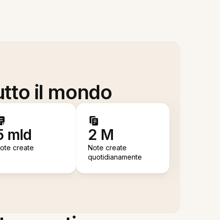
utto il mondo
5 mld
2 M
ote create
Note create
quotidianamente