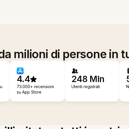
a milioni di persone in t
4.4
248 Mln
su
73.000+ recensioni
Utenti registrati
N
su App Store