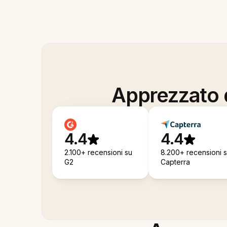
Apprezzato d
4.4
4.4
2.100+ recensioni su
8.200+ recensioni 
G2
Capterra