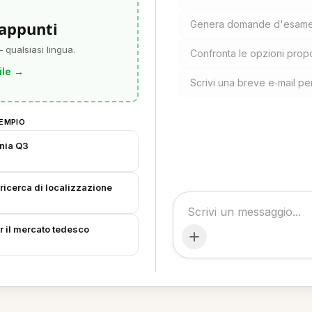
 appunti
Genera domande d'esame o
 qualsiasi lingua.
Confronta le opzioni pro
ile
→
Scrivi una breve e‑mail pe
EMPIO
ania Q3
 ricerca di localizzazione
er il mercato tedesco