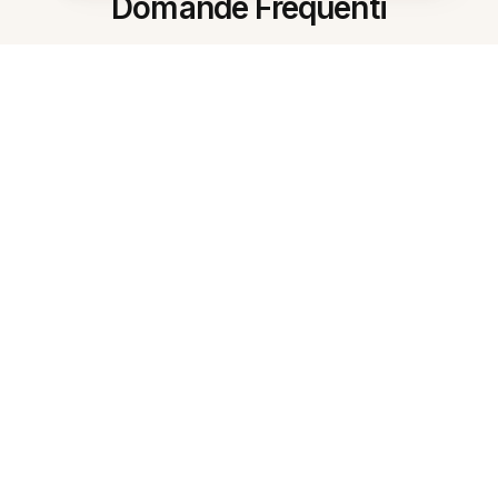
Domande Frequenti
Cosa fa il riepilogatore di note IA?
In quali lingue funziona?
Come viene preservata
l'informazione originale?
Posso ottenere diverse dimensioni
di riassunto?