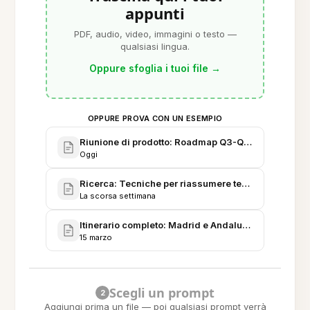
appunti
PDF, audio, video, immagini o testo —
qualsiasi lingua.
Oppure sfoglia i tuoi file
→
OPPURE PROVA CON UN ESEMPIO
Riunione di prodotto: Roadmap Q3-Q4 e punti di fo
Oggi
Ricerca: Tecniche per riassumere testi lunghi in s
La scorsa settimana
Itinerario completo: Madrid e Andalusia - viaggio d
15 marzo
Scegli un prompt
2
Aggiungi prima un file — poi qualsiasi prompt verrà