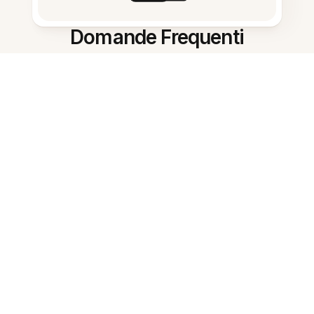
Domande Frequenti
Che cos'è l'Assistente di ricerca
con IA?
Come possono usarlo gli
insegnanti?
Funziona con le note di Evernote?
Può creare piani di lezione?