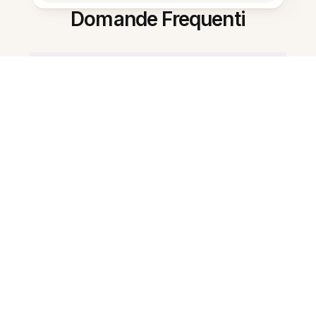
Domande Frequenti
Cos'è AI Research Assistant Free?
Quanto velocemente produce i
riassunti?
Può estrarre citazioni dai PDF?
Funziona su più note
contemporaneamente?