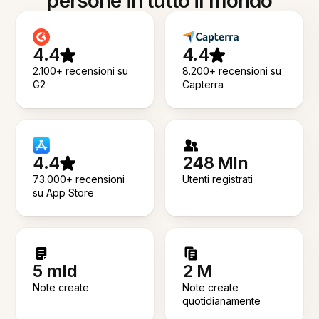
persone in tutto il mondo
4.4
4.4
2.100+ recensioni su
8.200+ recensioni su
G2
Capterra
4.4
248 Mln
73.000+ recensioni
Utenti registrati
su App Store
5 mld
2 M
Note create
Note create
quotidianamente