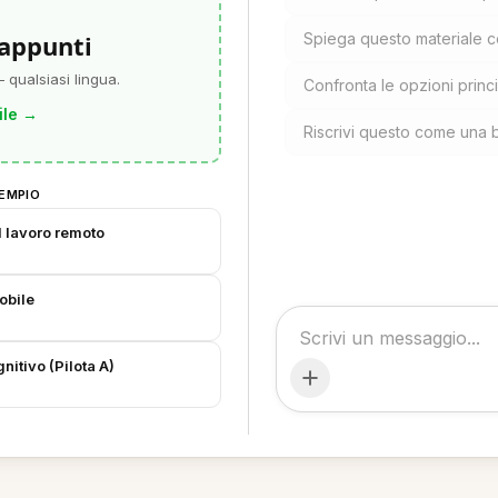
 appunti
Spiega questo materiale 
 qualsiasi lingua.
Confronta le opzioni princ
ile
→
Riscrivi questo come una 
EMPIO
el lavoro remoto
obile
nitivo (Pilota A)