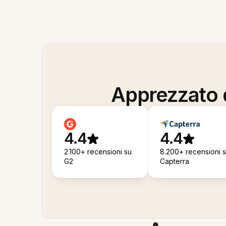
Apprezzato d
4.4
4.4
2.100+ recensioni su
8.200+ recensioni 
G2
Capterra