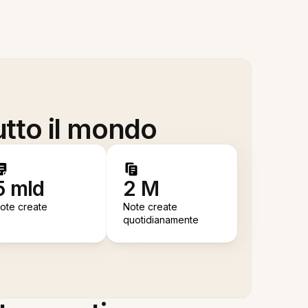
utto il mondo
5 mld
2 M
ote create
Note create
quotidianamente