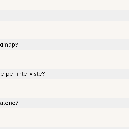
oadmap?
e per interviste?
atorie?