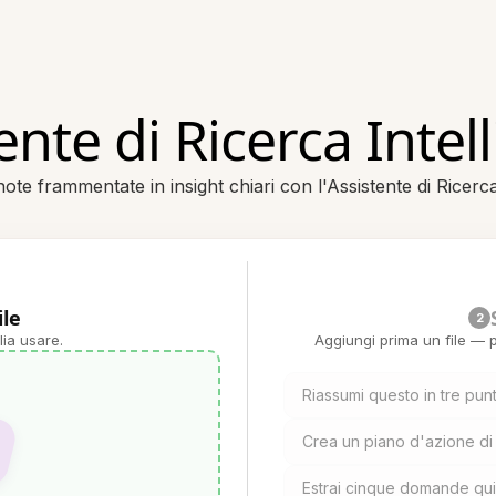
ente di Ricerca Intel
te frammentate in insight chiari con l'Assistente di Ricerca
ile
2
lia usare.
Aggiungi prima un file — p
Riassumi questo in tre pun
Crea un piano d'azione di
Estrai cinque domande qui