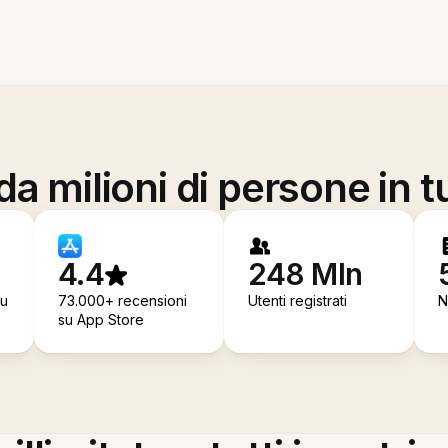
a milioni di persone in t
4.4
248 Mln
su
73.000+ recensioni
Utenti registrati
N
su App Store