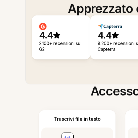
Apprezzato d
4.4
4.4
2.100+ recensioni su
8.200+ recensioni 
G2
Capterra
Accesso i
Trascrivi file in testo