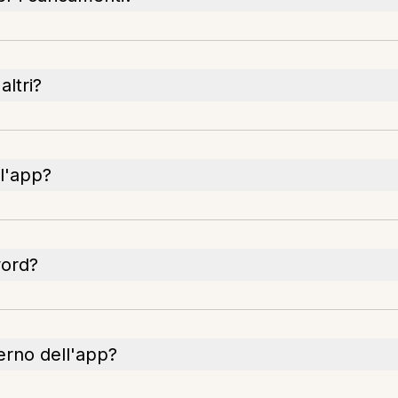
altri?
l'app?
word?
terno dell'app?