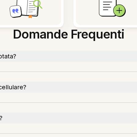
Domande Frequenti
ptata?
ellulare?
?