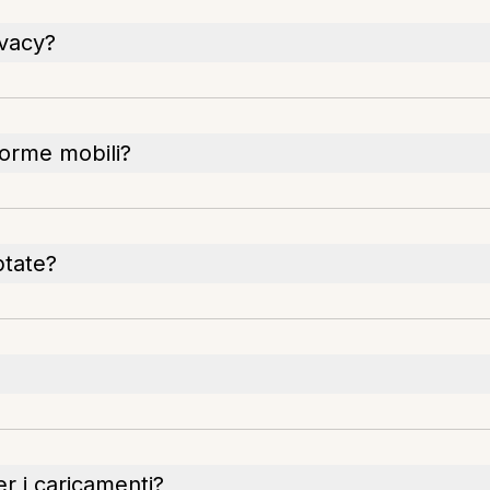
ivacy?
aforme mobili?
ptate?
er i caricamenti?