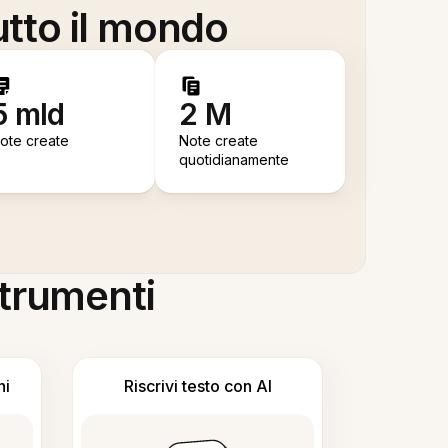
utto il mondo
5 mld
2 M
ote create
Note create
quotidianamente
 strumenti
ni
Riscrivi testo con AI