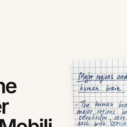
ne
r
 Mobili