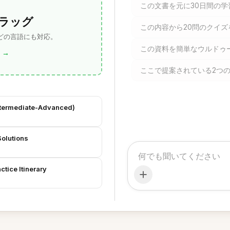
この文書を元に30日間の
ラッグ
この内容から20問のクイ
 どの言語にも対応。
この資料を簡単なウルドゥ
→
ここで提案されている2つ
Intermediate-Advanced)
olutions
tice Itinerary