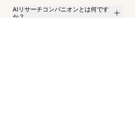
AIリサーチコンパニオンとは何です
か？
誰が使うべきですか？
長文のドキュメントを要約できます
か？
再現可能な実験チェックリストを作
成できますか？