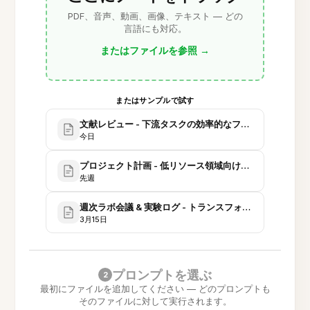
PDF、音声、動画、画像、テキスト — どの
言語にも対応。
またはファイルを参照
→
またはサンプルで試す
文献レビュー - 下流タスクの効率的なファインチューニング
今日
プロジェクト計画 - 低リソース領域向け適応評価フレー
先週
週次ラボ会議 & 実験ログ - トランスフォーマ適応実験
3月15日
プロンプトを選ぶ
2
最初にファイルを追加してください — どのプロンプトも
そのファイルに対して実行されます。