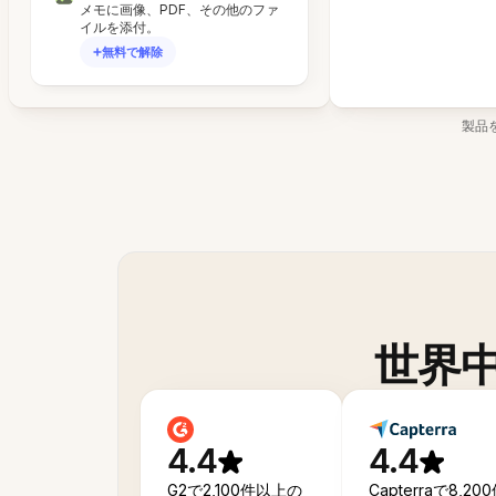
メモに画像、PDF、その他のファ
イルを添付。
無料で解除
製品
世界
4.4
4.4
G2で2,100件以上の
Capterraで8,20