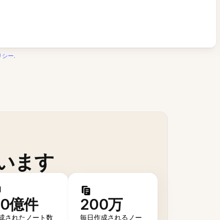
リシー
.
います
50億件
200万
成されたノート数
毎日作成されるノー