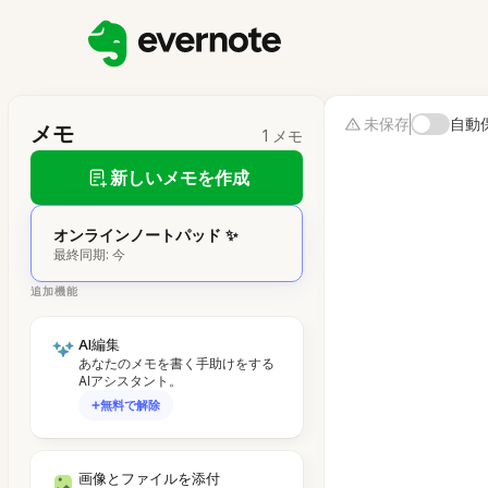
未保存
自動
メモ
1 メモ
新しいメモを作成
オンラインノートパッド ✨
最終同期: 今
追加機能
AI編集
あなたのメモを書く手助けをする
AIアシスタント。
無料で解除
画像とファイルを添付