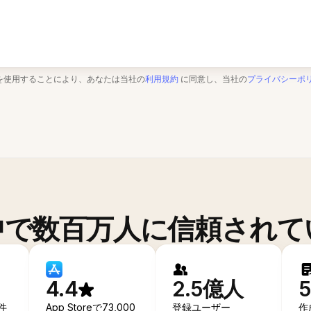
を使用することにより、あなたは当社の
利用規約
に同意し、当社の
プライバシーポ
中で数百万人に信頼されて
4.4
2.5億人
0件
App Storeで73,000
登録ユーザー
作