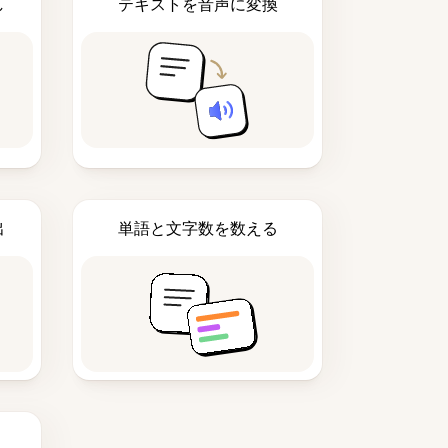
し
テキストを音声に変換
出
単語と文字数を数える