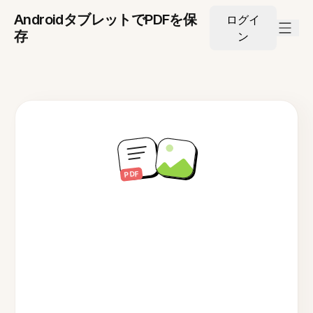
AndroidタブレットでPDFを保
ログイ
存
ン