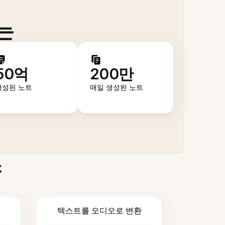
는
50억
200만
생성된 노트
매일 생성된 노트
스
텍스트를 오디오로 변환