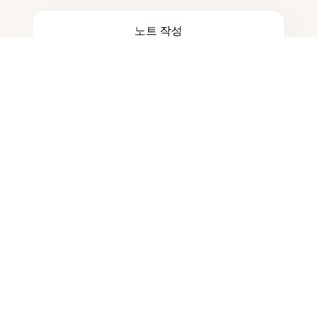
노트 작성
문서 저장
자주 묻는 질문