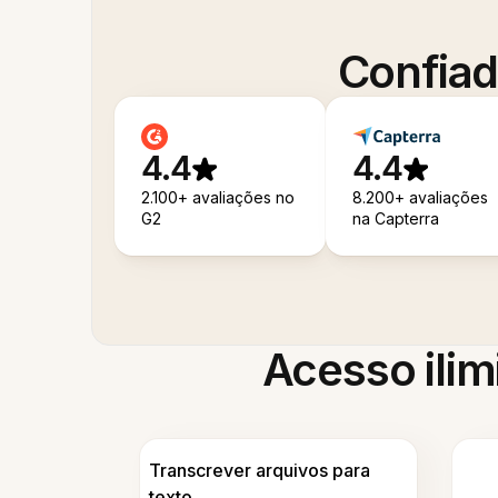
Confiad
4.4
4.4
2.100+ avaliações no
8.200+ avaliações
G2
na Capterra
Acesso ilim
Transcrever arquivos para
texto