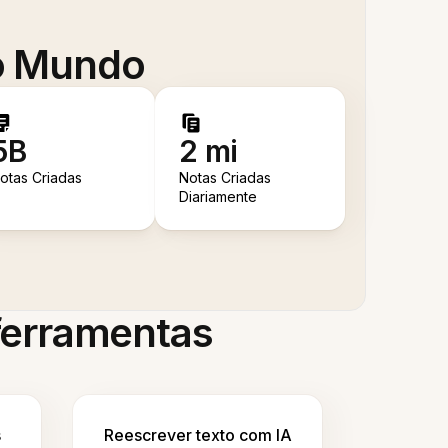
 o Mundo
5B
2 mi
otas Criadas
Notas Criadas
Diariamente
 ferramentas
s
Reescrever texto com IA