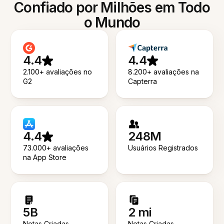
Confiado por Milhões em Todo
o Mundo
4.4
4.4
2.100+ avaliações no
8.200+ avaliações na
G2
Capterra
4.4
248M
73.000+ avaliações
Usuários Registrados
na App Store
5B
2 mi
Notas Criadas
Notas Criadas