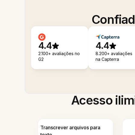
Confiad
4.4
4.4
2.100+ avaliações no
8.200+ avaliações
G2
na Capterra
Acesso ilim
Transcrever arquivos para
texto