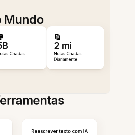
 o Mundo
5B
2 mi
otas Criadas
Notas Criadas
Diariamente
 ferramentas
s
Reescrever texto com IA