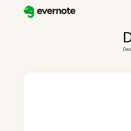
D
Des