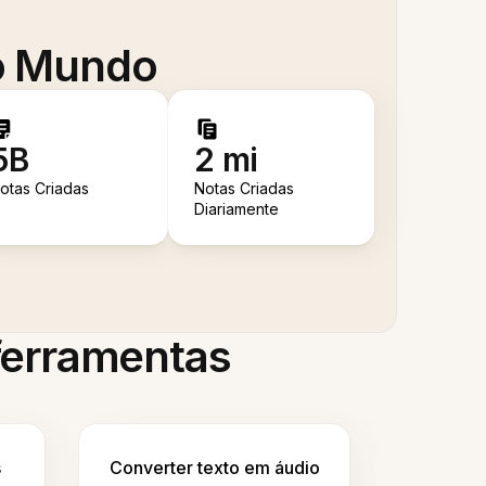
 o Mundo
5B
2 mi
otas Criadas
Notas Criadas
Diariamente
 ferramentas
s
Converter texto em áudio