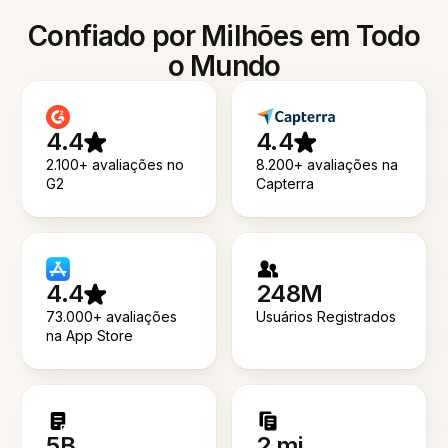
Confiado por Milhões em Todo
o Mundo
4.4
4.4
2.100+ avaliações no
8.200+ avaliações na
G2
Capterra
4.4
248M
73.000+ avaliações
Usuários Registrados
na App Store
5B
2 mi