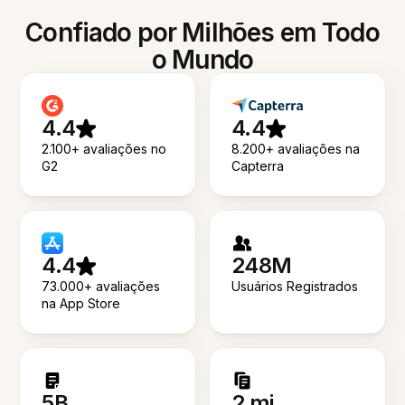
Confiado por Milhões em Todo
o Mundo
4.4
4.4
2.100+ avaliações no
8.200+ avaliações na
G2
Capterra
4.4
248M
73.000+ avaliações
Usuários Registrados
na App Store
5B
2 mi