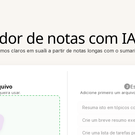
or de notas com IA
mos claros em suaíli a partir de notas longas com o sumar
quivo
E
2
ueira usar.
Adicione primeiro um arquiv
Resuma isto em tópicos co
Crie um breve resumo exec
Crie uma lista de tarefas p