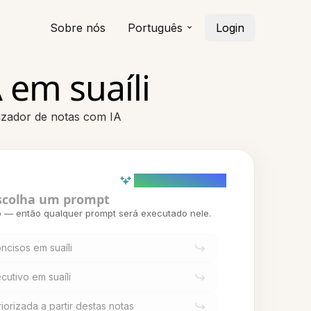
Sobre nós
Português
Login
 em suaíli
izador de notas com IA
AI powered (Demo)
scolha um prompt
o — então qualquer prompt será executado nele.
ncisos em suaíli
utivo em suaíli
riorizada a partir destas notas