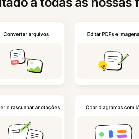
itado a todas as nossas
Converter arquivos
Editar PDFs e imagen
er e rascunhar anotações
Criar diagramas com I