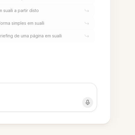
uaíli a partir disto
forma simples em suaíli
iefing de uma página em suaíli