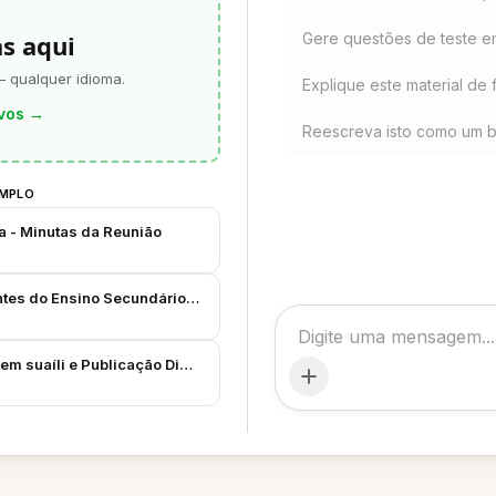
as aqui
Gere questões de teste em s
— qualquer idioma.
Explique este material de 
vos
→
Reescreva isto como um br
EMPLO
a - Minutas da Reunião
antes do Ensino Secundário - Conceitos e Dados
m suaíli e Publicação Digital