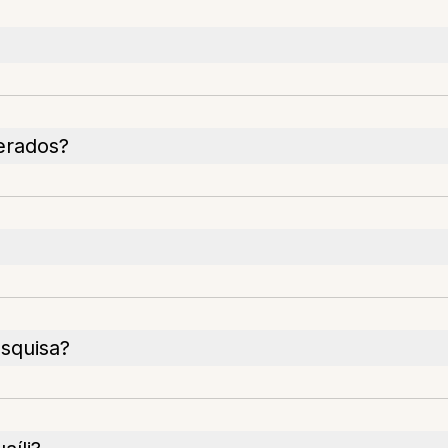
erados?
squisa?