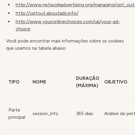
http://www.networkadvertising.org/managing/opt_out
http://optout.aboutads.info/
http://www.youronlinechoices.com/uk/your-ad-
choice
Você pode encontrar mais informações sobre os cookies
que usamos na tabela abaixo:
DURAÇÃO
TIPO
NOME
OBJETIVO
(MÁXIMA)
Parte
session_info
365 dias
Análise de perf
principal