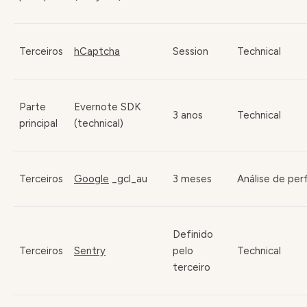
Terceiros
hCaptcha
Session
Technical
Parte
Evernote SDK
3 anos
Technical
principal
(technical)
Terceiros
Google
_gcl_au
3 meses
Análise de perf
Definido
Terceiros
Sentry
pelo
Technical
terceiro