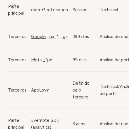
Parte
clientGeoLocation
Session
Technical
principal
Terceiros
Google
_ga_*, _ga
399 dias
Análise de dad
Terceiros
Meta
_fpb
89 dias
Análise de perf
Definido
Technical/Anál
Terceiros
AppLovin
pelo
de perfil
terceiro
Parte
Evernote SDK
3 anos
Análise de dad
principal
(analytics)