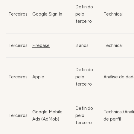
Definido
Terceiros
Google Sign In
pelo
Technical
terceiro
Terceiros
Firebase
3 anos
Technical
Definido
Terceiros
Apple
pelo
Análise de dad
terceiro
Definido
Google Mobile
Technical/Anál
Terceiros
pelo
Ads (AdMob)
de perfil
terceiro