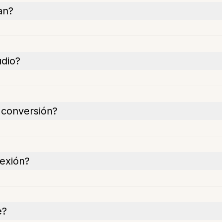
an?
udio?
a conversión?
nexión?
e?