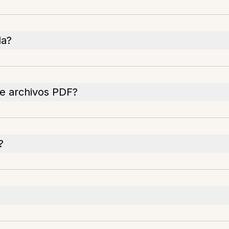
da?
de archivos PDF?
?