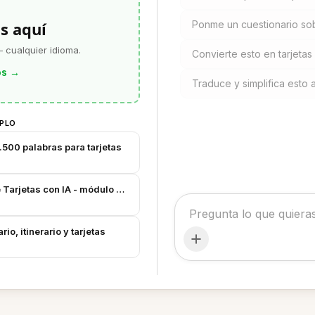
s aquí
Ponme un cuestionario sob
 cualquier idioma.
Convierte esto en tarjeta
os
→
Traduce y simplifica esto al
MPLO
2.500 palabras para tarjetas
Tarjetas con IA - módulo de suajili
io, itinerario y tarjetas