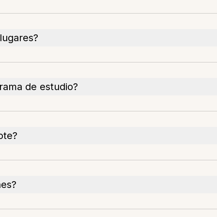
 lugares?
grama de estudio?
ote?
nes?