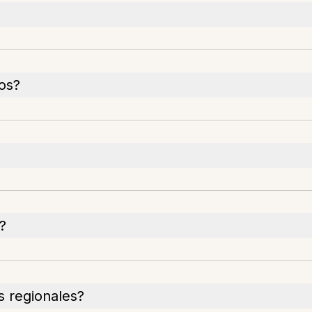
os?
?
s regionales?