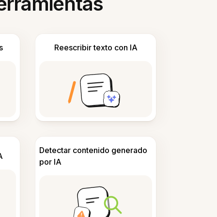
herramientas
s
Reescribir texto con IA
Detectar contenido generado
A
por IA