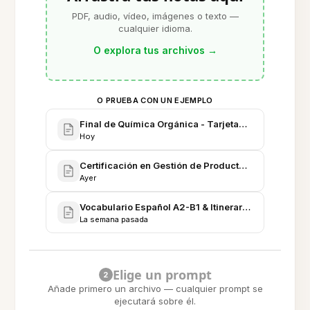
PDF, audio, vídeo, imágenes o texto —
cualquier idioma.
O explora tus archivos
→
O PRUEBA CON UN EJEMPLO
Final de Química Orgánica - Tarjetas & Plan de Ex
Hoy
Certificación en Gestión de Producto - Tarjetas & 
Ayer
Vocabulario Español A2-B1 & Itinerario de Viaje - Ta
La semana pasada
Elige un prompt
2
Añade primero un archivo — cualquier prompt se
ejecutará sobre él.