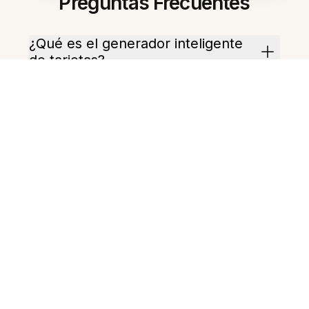
Preguntas Frecuentes
¿Qué es el generador inteligente
de tarjetas?
¿Qué tan rápido crea las tarjetas?
¿Qué tipos de notas funcionan
mejor?
¿Puede crear cloze (huecos)?