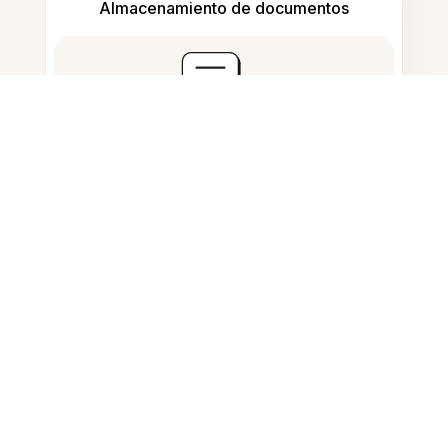
Almacenamiento de documentos
Preguntas Frecuentes
¿Qué hace esta herramienta?
¿Cómo edito líneas en una foto?
¿Puedo dibujar líneas a mano